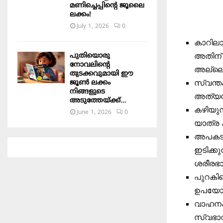
മണിച്ചെപ്പിന്റെ ജൂലൈ
ലക്കം!
July 1, 2026
0
കാറിലാ
പുതിയൊരു
അതിന് ത
നോവലിന്റെ
അല്ലെങ
തുടക്കവുമായി ഈ
ജൂൺ ലക്കം
സ്വന്തം
നിങ്ങളുടെ
അത്യന്
അടുത്തേയ്ക്ക്…
കഴിയുന
June 1, 2026
0
യാത്ര 
അപകടമു
ഇടിക്കു
ശരീരഭാര
പുറകില
ഉപയോഗ
വാഹനം 
സ്വഭാ