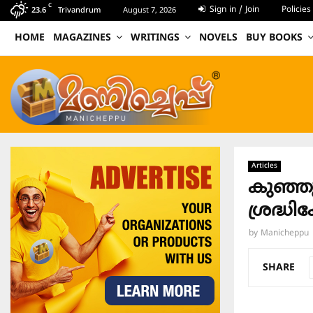
C
Sign in / Join
Policies
23.6
Trivandrum
August 7, 2026
HOME
MAGAZINES
WRITINGS
NOVELS
BUY BOOKS
Articles
കുഞ്ഞ
ശ്രദ്ധി
by
Manicheppu
SHARE