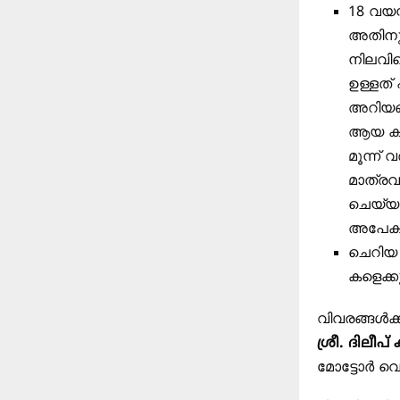
18 വയസ
അതിനുള
നിലവില
ഉള്ളത്
അറിയണം
ആയ കുട
മൂന്ന് 
മാത്രവ
ചെയ്യപ
അപേക്ഷ
ചെറിയ 
കളെക്ക
വിവരങ്ങൾക്ക്
ശ്രീ. ദിലീപ
മോട്ടോർ വെ