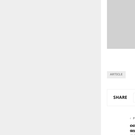
ARTICLE
SHARE
P
ക
ലേ