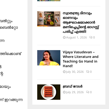
സ്വാതന്ത്ര്യ ദിനവും
ഓണവും
െൽറ്റും
ആഘോഷമാക്കാൻ
മണിച്ചെപ്പിന്റെ ഓഗസ്റ്റ്
് ബെൽറ്റോ
പതിപ്പ് എത്തി!
August 1, 2026
0
ന്ന
Vijaya Vasudevan –
്തിക്കൊണ്ട്
Where Literature and
Teaching Go Hand in
Hand!
ൽ
July 30, 2026
0
റെ
മായും
ബ്രഡ് റോൾ
July 29, 2026
0
് ഇറങ്ങുന്ന