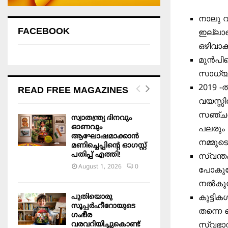
നാലു വ
FACEBOOK
ഇല്ലാത
ഒഴിവാക
മുൻപില
സാധ്യത
2019 -
READ FREE MAGAZINES
വയസ്സ
സഞ്ചരി
സ്വാതന്ത്ര്യ ദിനവും
ഓണവും
പലരും 
ആഘോഷമാക്കാൻ
നമ്മുടെ
മണിച്ചെപ്പിന്റെ ഓഗസ്റ്റ്
പതിപ്പ് എത്തി!
സ്വന്തം
August 1, 2026
0
പോകുമ
നൽകുന്
പുതിയൊരു
കുട്ടി
സൂപ്പർഹീറോയുടെ
തന്നെ ഹ
ഗംഭീര
വരവറിയിച്ചുകൊണ്ട്
സ്വഭാവ