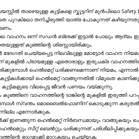
യസ്സിൽ താഴെയുള്ള കുട്ടികളെ സ്കൂട്ടറിന് മുൻപിലൊ Safety 
െ പുറകിലോ തനിച്ചിരുത്തി യാത്ര പോകുന്നത് കഴിയുന്നതു
്കണം.
െ വാഹനം ഒന്ന് സഡൻ ബ്രേക്ക് ഇട്ടാൽ പോലും ആദ്യം ഇട
യുള്ളത് കുഞ്ഞിന്റെ ശിരസ്സായിരിക്കും.
ൽ ഭേദഗതി ചെയ്യപ്പെട്ട നിലവിലുള്ള മോട്ടോർ വാഹന നിയമ
ിന് മുകളിൽ പ്രായമുള്ള ഏതൊരാളും ഇരുചക്ര വാഹനത്ത
ക്കുമ്പോൾ ഹെൽമെറ്റ് ധരിക്കണമെന്നാണ് നിയമം, എന്നാൽ
കുട്ടികൾക്കായി ഹെൽമെറ്റ് വാങ്ങുന്നതിൽ വിമുഖത കാണിക്കു
 കുട്ടികളുടെ വിലപ്പെട്ട ജീവൻ പണയം വയ്ക്കുന്നു.
 കുഞ്ഞിനെ വാഹനത്തിന്റെ ടാങ്കിന്റെ മുകളിൽ ഇരുത്തി പറപ്പി
്പോൾ സ്വന്തം മൊബൈൽഫോണിന് കൊടുക്കുന്ന കരുതൽ
നില്ല എന്നോർക്കുക.
കൾക്ക് ഇണങ്ങുന്ന ഹെൽമെറ്റ് നിർബന്ധമായും വാങ്ങുകയും ചെ
െൽമെറ്റും സീറ്റ് ബെൽറ്റും ധരിക്കുന്നത് പരിശീലിപ്പിക്കുകയും
ത്തിന്റെ ഭാഗമാക്കി മാറ്റുകയും ചെയ്യുക.