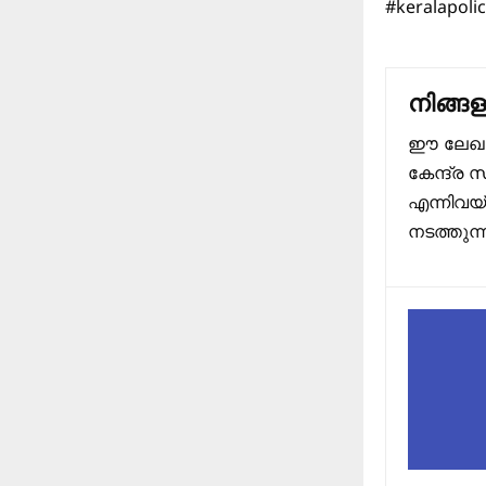
#keralapoli
നിങ്ങ
ഈ ലേഖനത്
കേന്ദ്ര 
എന്നിവയ
നടത്തുന്