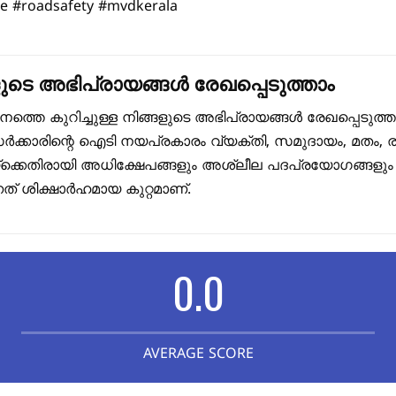
ce #roadsafety #mvdkerala
ളുടെ അഭിപ്രായങ്ങൾ രേഖപ്പെടുത്താം
തെ കുറിച്ചുള്ള നിങ്ങളുടെ അഭിപ്രായങ്ങൾ രേഖപ്പെടുത്ത
സർക്കാരിന്റെ ഐടി നയപ്രകാരം വ്യക്തി, സമുദായം, മതം, 
്ക്കെതിരായി അധിക്ഷേപങ്ങളും അശ്ലീല പദപ്രയോഗങ്ങളും
നത് ശിക്ഷാർഹമായ കുറ്റമാണ്.
0.0
AVERAGE SCORE