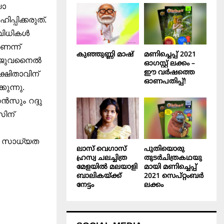
യൊ
്പിക്കരുത്.
ാവിധികൾ
െന്ന്
കുഞ്ഞുണ്ണി മാഷ്‌
മണിച്ചെപ്പ് 2021
വഴി ജുവനൈൽ
ഓഗസ്റ്റ് ലക്കം –
ഈ വർഷത്തെ
്ഷിതാവിന്
ഓണപതിപ്പ്!
കുന്നു.
ൻസും റദ്ദു
സിന്
കട സാധ്യത
ലാസ് വെഗാസ്
പുതിയൊരു
ഹ്രസ്വ ചലച്ചിത്ര
തുടർചിത്രകഥയു
മേളയിൽ മലയാളി
മായി മണിച്ചെപ്പ്
ബാലികയ്ക്ക്
2021 സെപ്റ്റംബർ
നേട്ടം
ലക്കം