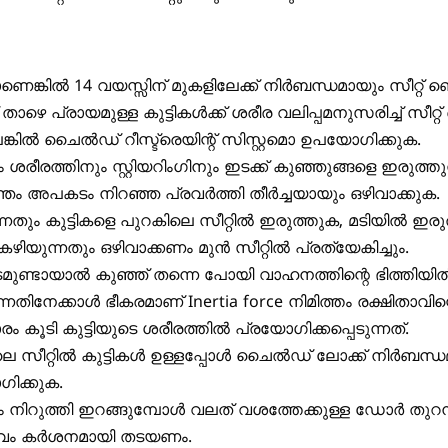
ണെങ്കിൽ 14 വയസ്സിന് മുകളിലേക്ക് നിർബന്ധമായും സീറ്റ് ബ
ാഴെ പ്രായമുള്ള കുട്ടികൾക്ക് ശരീര വലിപ്പമനുസരിച്ച് സീറ്റ
്കിൽ ചൈൽഡ് റീസ്ട്രെയിന്റ് സിസ്റ്റമൊ ഉപയോഗിക്കുക.
 ശരീരത്തിനും സ്റ്റിയറിംഗിനും ഇടക്ക് കുഞ്ഞുങ്ങളെ ഇരുത്തു
തം അപകടം നിറഞ്ഞ പ്രവർത്തി തീർച്ചയായും ഒഴിവാക്കുക.
്നതും കുട്ടികളെ പുറകിലെ സീറ്റിൽ ഇരുത്തുക, മടിയിൽ ഇരുത
കഴിയുന്നതും ഒഴിവാക്കണം മുൻ സീറ്റിൽ പ്രത്യേകിച്ചും.
ണ്ടായാൽ കുഞ്ഞ് തന്നെ പോയി വാഹനത്തിന്റെ ഭിത്തിയി
ന്നതിനേക്കാൾ ഭീകരമാണ് Inertia force നിമിത്തം രക്ഷിതാവിന്
ം കൂടി കുട്ടിയുടെ ശരീരത്തിൽ പ്രയോഗിക്കപ്പെടുന്നത്.
െ സീറ്റിൽ കുട്ടികൾ ഉള്ളപ്പോൾ ചൈൽഡ് ലോക്ക് നിർബന്ധ
ിക്കുക.
നിറുത്തി ഇറങ്ങുമ്പോൾ വലത് വശത്തേക്കുള്ള ഡോർ തുറന്ന
വം കർശനമായി തടയണം.