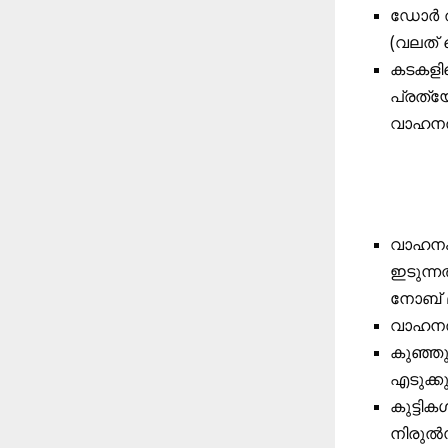
ഡോർ തുറ
(വലത് 
കടകളില
പ്രത്യ
വാഹനത്
വാഹനം 
ഇടുന്ന
നോബ് മ
വാഹനത്
കുഞ്ഞുങ
എടുക്ക
കുട്ടിക
നിരുൽ