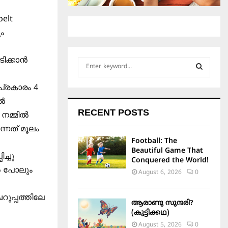
belt
ം
ിക്കാൻ
S
e
a
S
പ്രകാരം 4
r
ിൽ
c
E
RECENT POSTS
 നമ്മിൽ
h
f
A
ന്നത് മൂലം
o
Football: The
r
R
Beautiful Game That
ച്ചു
:
Conquered the World!
C
 പോലും
August 6, 2026
0
H
റുപ്പത്തിലേ
ആരാണു സുന്ദരി?
(കുട്ടിക്കഥ)
August 5, 2026
0