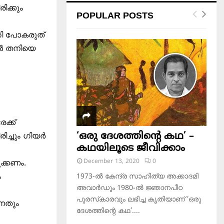
രിക്കും
POPULAR POSTS
തി പോകരുത്
്ങൾ തനിയെ
ക്ക്
‘ഒരു ദേശത്തിന്റെ കഥ’ –
ിച്ചും ഗിയർ
കഥയിലൂടെ ജീവിക്കാം
December 13, 2020
0
ക്കണം.
ം
1973-ല്‍ കേന്ദ്ര സാഹിത്യ അക്കാദമി
അവാര്‍ഡും 1980-ല്‍ ജ്ഞാനപീഠ
പുരസ്‌കാരവും ലഭിച്ച കൃതിയാണ് ‘ഒരു
ന്നതും
ദേശത്തിന്റെ കഥ’....