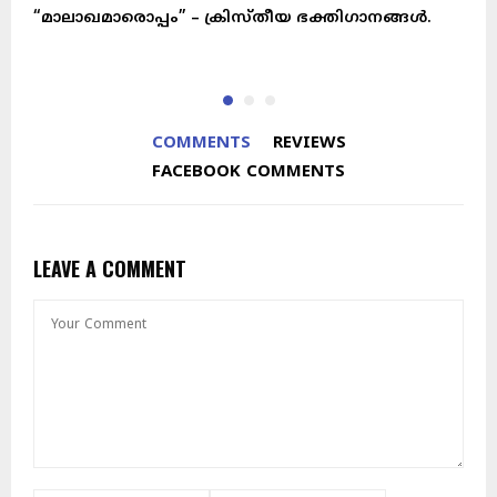
“മാലാഖമാരൊപ്പം” – ക്രിസ്തീയ ഭക്തിഗാനങ്ങൾ.
പ
ന
COMMENTS
REVIEWS
FACEBOOK COMMENTS
LEAVE A COMMENT