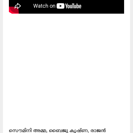
സൌമിനി അമ്മ, ബൈജു കൃഷ്ണ, രാജൻ