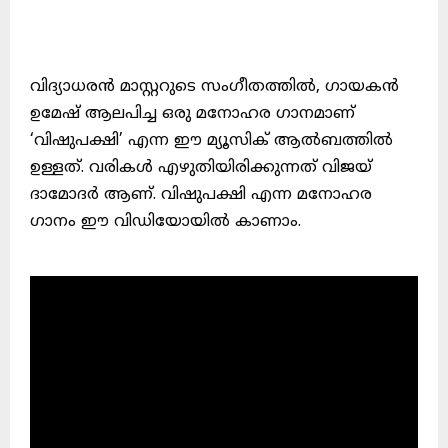
വിദ്യാധരൻ മാസ്റ്ററുടെ സംഗീതത്തിൽ, ഗായകൻ
ഉമേഷ് ആലപിച്ച ഒരു മനോഹര ഗാനമാണ്
‘വിഷുപക്ഷി’ എന്ന ഈ മ്യൂസിക് ആൽബത്തിൽ
ഉള്ളത്. വരികൾ എഴുതിയിരിക്കുന്നത് വിജയ്
ദാമോദർ ആണ്. വിഷുപക്ഷി എന്ന മനോഹര
ഗാനം ഈ വിഡിയോയിൽ കാണാം.