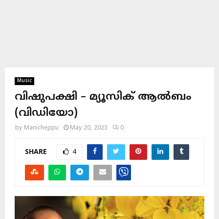
Music
വിഷുപക്ഷി – മ്യൂസിക് ആൽബം
(വിഡിയോ)
by
Manicheppu
May 20, 2023
0
SHARE
4