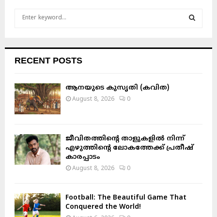
S
e
a
S
r
c
E
RECENT POSTS
h
f
A
o
ആനയുടെ കുസൃതി (കവിത)
r
R
August 8, 2026
0
:
C
H
ജീവിതത്തിന്റെ താളുകളിൽ നിന്ന്
എഴുത്തിന്റെ ലോകത്തേക്ക് പ്രതീഷ്
കാരപ്പാടം
August 8, 2026
0
Football: The Beautiful Game That
Conquered the World!